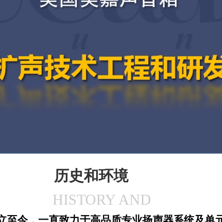
历史和环境
HISTORY AND
ENVIRONMENT
年成立至今，一直致力于高品质专业扬声器系统及单