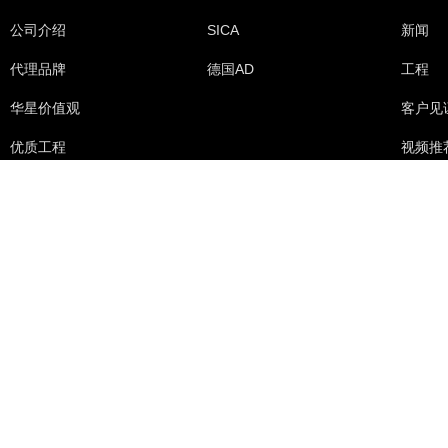
公司介绍
SICA
新闻
代理品牌
德国AD
工程
华星价值观
客户见
优质工程
视频推
展会计
友情链接:
知名品牌音响
AD音响
进口音响品牌
德国品牌
Copyr