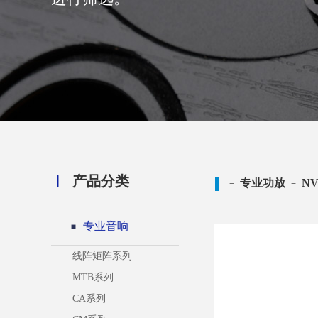
︱
产品分类
首页
代理品牌
SICA
SICA
专业功放
N
≡
≡
≡
≡
≡
专业音响
线阵矩阵系列
MTB系列
CA系列