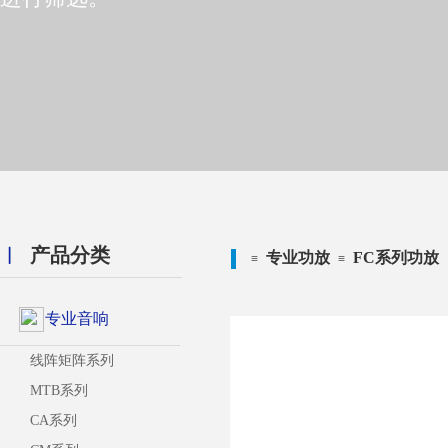
︱
产品分类
首页
代理品牌
SICA
SICA
专业功放
FC系列功放
≡
≡
≡
≡
≡
专业音响
线阵矩阵系列
MTB系列
CA系列